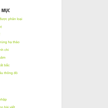
N MỤC
được phân loại
ị
ỉ
rùng hạ thảo
nh chi
sâm
ất bắc
ầu thông đỏ
nhập
o bài viết