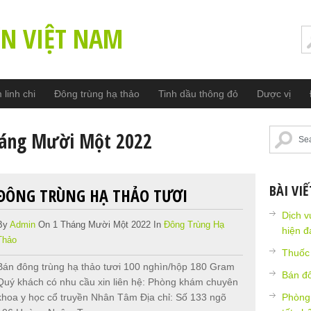
ỀN VIỆT NAM
linh chi
Đông trùng hạ thảo
Tinh dầu thông đỏ
Dược vị
áng Mười Một 2022
BÀI VI
ĐÔNG TRÙNG HẠ THẢO TƯƠI
Dịch v
By
Admin
On 1 Tháng Mười Một 2022 In
Đông Trùng Hạ
hiện đ
Thảo
Thuốc 
Bán đông trùng hạ thảo tươi 100 nghìn/hộp 180 Gram
Bán đ
Quý khách có nhu cầu xin liên hệ: Phòng khám chuyên
khoa y học cổ truyền Nhân Tâm Địa chỉ: Số 133 ngõ
Phòng 