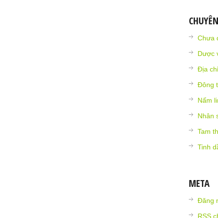
CHUYÊ
Chưa 
Dược v
Địa ch
Đông t
Nấm li
Nhân 
Tam th
Tinh d
META
Đăng 
RSS
ch