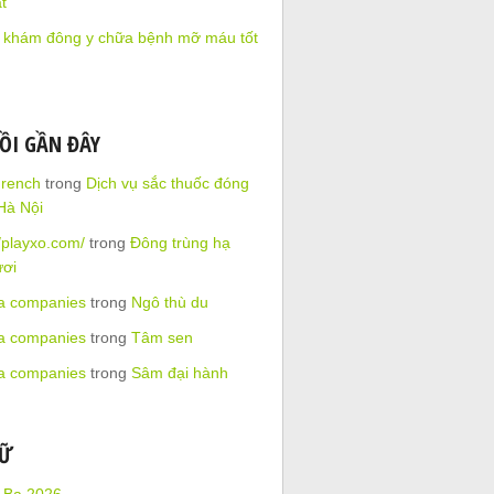
t
 khám đông y chữa bệnh mỡ máu tốt
ỒI GẦN ĐÂY
French
trong
Dịch vụ sắc thuốc đóng
 Hà Nội
//playxo.com/
trong
Đông trùng hạ
ươi
ra companies
trong
Ngô thù du
ra companies
trong
Tâm sen
ra companies
trong
Sâm đại hành
RỮ