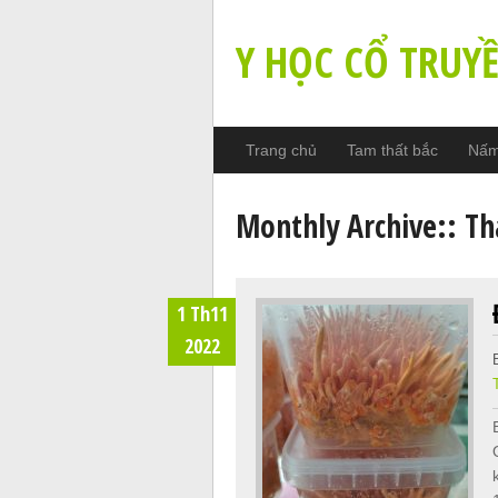
Y HỌC CỔ TRUY
Trang chủ
Tam thất bắc
Nấm 
Monthly Archive::
Th
1 Th11
2022