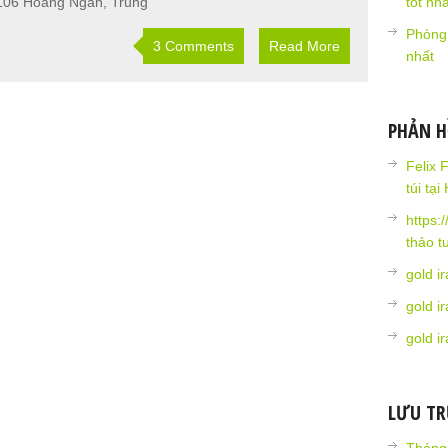
106 Hoàng Ngân, Trung
tốt nhấ
Phòng
3 Comments
Read More
nhất
PHẢN H
Felix 
túi tại
https:
thảo t
gold i
gold i
gold i
LƯU T