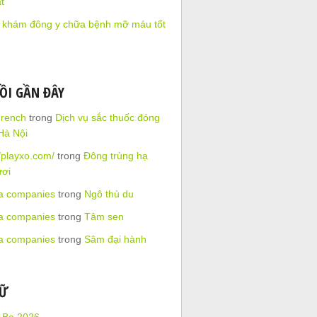
t
 khám đông y chữa bệnh mỡ máu tốt
ỒI GẦN ĐÂY
French
trong
Dịch vụ sắc thuốc đóng
 Hà Nội
//playxo.com/
trong
Đông trùng hạ
ươi
ra companies
trong
Ngô thù du
ra companies
trong
Tâm sen
ra companies
trong
Sâm đại hành
RỮ