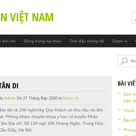
ỀN VIỆT NAM
linh chi
Đông trùng hạ thảo
Tinh dầu thông đỏ
Dược vị
BÀI VI
TÂN DI
Dịch v
By
Admin
On 27 Tháng Bảy 2020 In
Dược Vị
hiện đ
Bán tân di 200 nghìn/kg Quý khách có nhu cầu xin liên
Thuốc 
hệ: Phòng khám chuyên khoa y học cổ truyền Nhân
Bán đ
Tâm Địa chỉ: Số 133 ngõ 106 Hoàng Ngân, Trung Hòa,
Cầu Giấy, Hà Nội
Phòng 