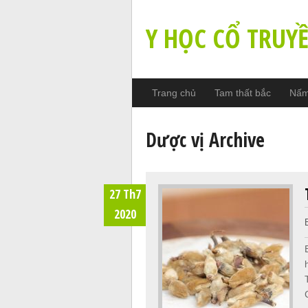
Y HỌC CỔ TRUY
Trang chủ
Tam thất bắc
Nấm 
Dược vị Archive
27 Th7
2020