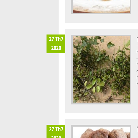
27 Th7
2020
27 Th7
2020