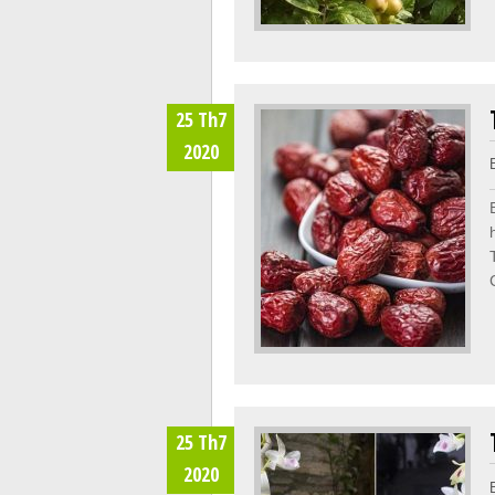
25 Th7
2020
25 Th7
2020