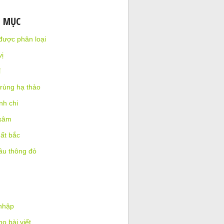
N MỤC
được phân loại
ị
ỉ
rùng hạ thảo
nh chi
sâm
ất bắc
ầu thông đỏ
nhập
o bài viết