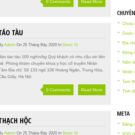
0 Comments
Read More
CHUYÊ
Chưa 
TÁO TÀU
Dược v
Địa ch
By
Admin
On 25 Tháng Bảy 2020 In
Dược Vị
Đông t
Bán táo tàu 100 nghìn/kg Quý khách có nhu cầu xin liên
Nấm li
hệ: Phòng khám chuyên khoa y học cổ truyền Nhân
Tâm Địa chỉ: Số 133 ngõ 106 Hoàng Ngân, Trung Hòa,
Nhân 
Cầu Giấy, Hà Nội
Tam th
0 Comments
Read More
Tinh d
META
THẠCH HỘC
Đăng 
By
Admin
On 25 Tháng Bảy 2020 In
Dược Vị
RSS
ch