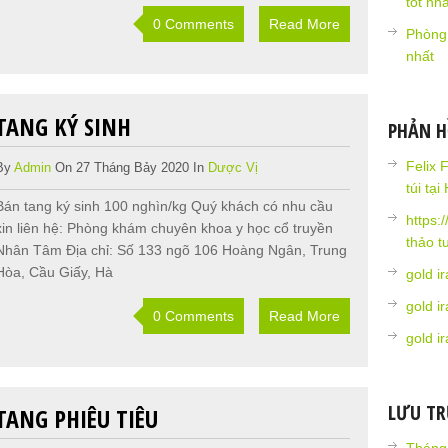
tốt nhấ
0 Comments
Read More
Phòng
nhất
TANG KÝ SINH
PHẢN H
Felix 
By
Admin
On 27 Tháng Bảy 2020 In
Dược Vị
túi tại
Bán tang ký sinh 100 nghìn/kg Quý khách có nhu cầu
https:
xin liên hệ: Phòng khám chuyên khoa y học cổ truyền
thảo t
Nhân Tâm Địa chỉ: Số 133 ngõ 106 Hoàng Ngân, Trung
Hòa, Cầu Giấy, Hà
gold i
gold i
0 Comments
Read More
gold i
LƯU T
TANG PHIÊU TIÊU